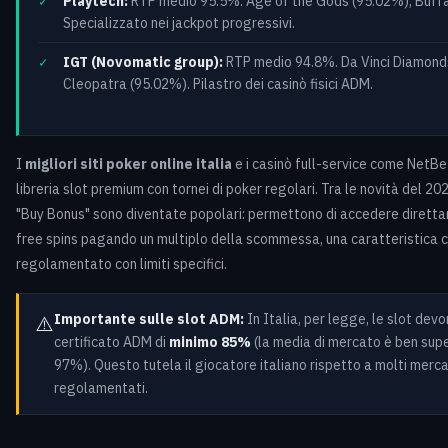
Playtech:
RTP medio 95.5%. Age of the Gods (95.02%), Buffal
Specializzato nei jackpot progressivi.
IGT (Novomatic group):
RTP medio 94.8%. Da Vinci Diamond
Cleopatra (95.02%). Pilastro dei casinò fisici ADM.
I
migliori siti poker online italia
e i casinò full-service come NetB
libreria slot premium con tornei di poker regolari. Tra le novità del 202
"Buy Bonus" sono diventate popolari: permettono di accedere dirett
free spins pagando un multiplo della scommessa, una caratteristica 
regolamentato con limiti specifici.
⚠️
Importante sulle slot ADM:
In Italia, per legge, le slot dev
certificato ADM di
minimo 85%
(la media di mercato è ben supe
97%). Questo tutela il giocatore italiano rispetto a molti merca
regolamentati.