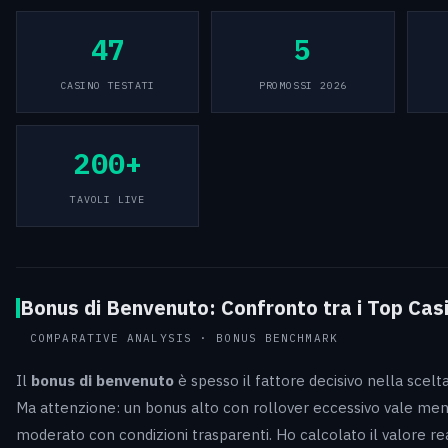
47
5
CASINO TESTATI
PROMOSSI 2026
200+
TAVOLI LIVE
Bonus di Benvenuto: Confronto tra i Top Cas
COMPARATIVE ANALYSIS · BONUS BENCHMARK
Il
bonus di benvenuto
è spesso il fattore decisivo nella scelta
Ma attenzione: un bonus alto con rollover eccessivo vale men
moderato con condizioni trasparenti. Ho calcolato il valore rea