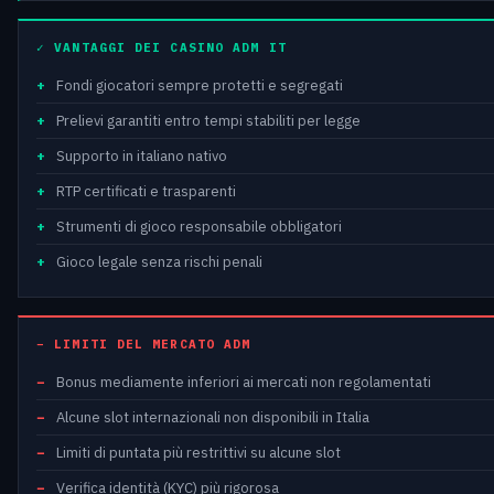
✓ VANTAGGI DEI CASINO ADM IT
Fondi giocatori sempre protetti e segregati
Prelievi garantiti entro tempi stabiliti per legge
Supporto in italiano nativo
RTP certificati e trasparenti
Strumenti di gioco responsabile obbligatori
Gioco legale senza rischi penali
− LIMITI DEL MERCATO ADM
Bonus mediamente inferiori ai mercati non regolamentati
Alcune slot internazionali non disponibili in Italia
Limiti di puntata più restrittivi su alcune slot
Verifica identità (KYC) più rigorosa