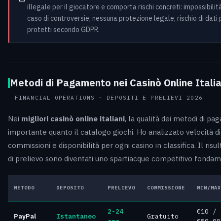
illegale per il giocatore e comporta rischi concreti: impossibilit
caso di controversie, nessuna protezione legale, rischio di dati
protetti secondo GDPR.
Metodi di Pagamento nei Casinò Online Italia
FINANCIAL OPERATIONS · DEPOSITI E PRELIEVI 2026
Nei
migliori casinò online italiani
, la qualità dei metodi di p
importante quanto il catalogo giochi. Ho analizzato velocità di
commissioni e disponibilità per ogni casino in classifica. Il risu
di prelievo sono diventati uno spartiacque competitivo fonda
METODO
DEPOSITO
PRELIEVO
COMMISSIONE
MIN/MAX
2-24
€10 /
PayPal
Istantaneo
Gratuito