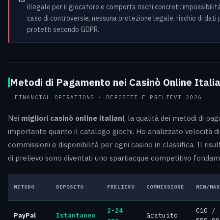
illegale per il giocatore e comporta rischi concreti: impossibilit
caso di controversie, nessuna protezione legale, rischio di dati
protetti secondo GDPR.
Metodi di Pagamento nei Casinò Online Italia
FINANCIAL OPERATIONS · DEPOSITI E PRELIEVI 2026
Nei
migliori casinò online italiani
, la qualità dei metodi di p
importante quanto il catalogo giochi. Ho analizzato velocità di
commissioni e disponibilità per ogni casino in classifica. Il risu
di prelievo sono diventati uno spartiacque competitivo fonda
METODO
DEPOSITO
PRELIEVO
COMMISSIONE
MIN/MAX
2-24
€10 /
PayPal
Istantaneo
Gratuito