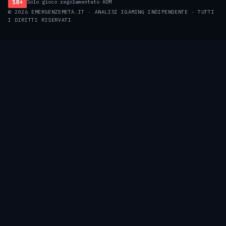
18+
Solo gioco regolamentato ADM
© 2026 EMERGENZEMETA.IT · ANALISI IGAMING INDIPENDENTE · TUTTI
I DIRITTI RISERVATI