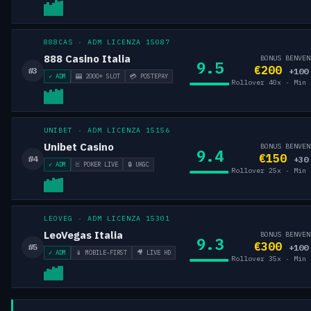
888CAS · ADM LICENZA 15087
888 Casino Italia
BONUS BENVEN
9.5
€200
#3
+100
✓ ADM
🎰 2000+ SLOT
💳 POSTEPAY
Rollover 40x · Min 
UNIBET · ADM LICENZA 15156
Unibet Casino
BONUS BENVEN
9.4
€150
#4
+30
✓ ADM
🃏 POKER LIVE
🔒 UKGC
Rollover 25x · Min 
LEOVEG · ADM LICENZA 15301
LeoVegas Italia
BONUS BENVEN
9.3
€300
#5
+100
✓ ADM
📱 MOBILE-FIRST
🎥 LIVE HD
Rollover 35x · Min 