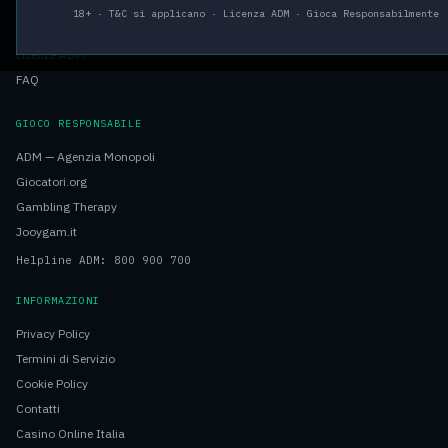
Live Casino Italia
18+ · T&C si applicano · Licenza ADM · Gioca Responsabilmente
Slot Online Italia
Licenze ADM
FAQ
GIOCO RESPONSABILE
ADM — Agenzia Monopoli
Giocatori.org
Gambling Therapy
Jooygam.it
Helpline ADM: 800 900 700
INFORMAZIONI
Privacy Policy
Termini di Servizio
Cookie Policy
Contatti
Casino Online Italia