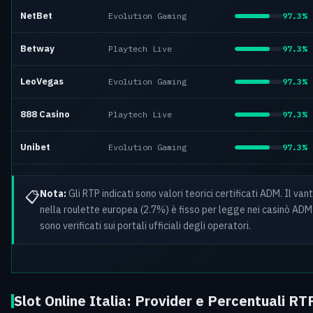
NetBet
Evolution Gaming
97.3%
Betway
Playtech Live
97.3%
LeoVegas
Evolution Gaming
97.3%
888 Casino
Playtech Live
97.3%
Unibet
Evolution Gaming
97.3%
📋
Nota:
Gli RTP indicati sono valori teorici certificati ADM. Il va
nella roulette europea (2.7%) è fisso per legge nei casinò ADM ita
sono verificati sui portali ufficiali degli operatori.
Slot Online Italia: Provider e Percentuali RT