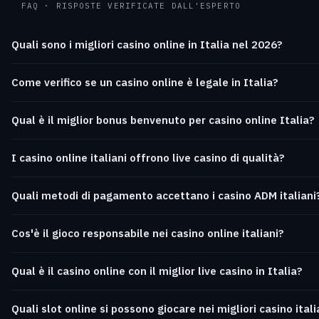
FAQ · RISPOSTE VERIFICATE DALL'ESPERTO
Quali sono i migliori casino online in Italia nel 2026?
Come verifico se un casino online è legale in Italia?
Qual è il miglior bonus benvenuto per casino online Italia?
I casino online italiani offrono live casino di qualità?
Quali metodi di pagamento accettano i casino ADM italiani
Cos'è il gioco responsabile nei casino online italiani?
Qual è il casino online con il miglior live casino in Italia?
Quali slot online si possono giocare nei migliori casino itali