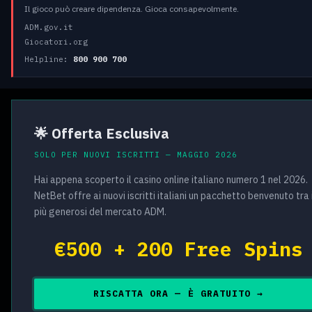
Il gioco può creare dipendenza. Gioca consapevolmente.
ADM.gov.it
Giocatori.org
Helpline:
800 900 700
CASINO IN CLASSIFICA
🌟 Offerta Esclusiva
#1 NetBet Casino Italia
SOLO PER NUOVI ISCRITTI — MAGGIO 2026
#2 Betway Casino
#3 888 Casino Italia
Hai appena scoperto il casino online italiano numero 1 nel 2026.
#4 Unibet Casino
NetBet offre ai nuovi iscritti italiani un pacchetto benvenuto tra 
#5 LeoVegas Italia
più generosi del mercato ADM.
SEZIONI DEL SITO
€500 + 200 Free Spins
Top Casino Online Italia
Come Scegliere un Casino
RISCATTA ORA — È GRATUITO →
Confronto Bonus Benvenuto