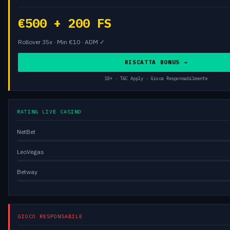
€500 + 200 FS
Rollover 35x · Min €10 · ADM ✓
RISCATTA BONUS →
18+ · T&C Apply · Gioca Responsabilmente
RATING LIVE CASINO
NetBet
LeoVegas
Betway
GIOCO RESPONSABILE